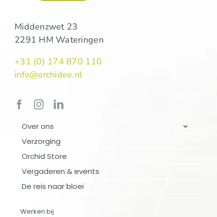
Middenzwet 23
2291 HM Wateringen
+31 (0) 174 870 110
info@orchidee.nl
Over ons
Verzorging
Orchid Store
OVER ONS
Vergaderen & events
De reis naar bloei
VERZORGING
Werken bij