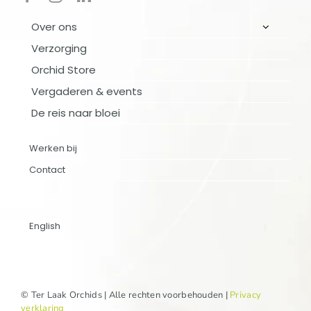
Over ons
Verzorging
Orchid Store
OVER ONS
Vergaderen & events
De reis naar bloei
VERZORGING
Werken bij
ORCHID STORE
Contact
VERGADEREN & EVENTS
English
DE REIS NAAR BLOEI
Werken bij
© Ter Laak Orchids | Alle rechten voorbehouden |
Privacy
verklaring